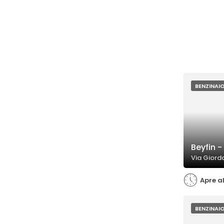
BENZINAI
Beyfin -
Via Giord
Apre al
BENZINAI