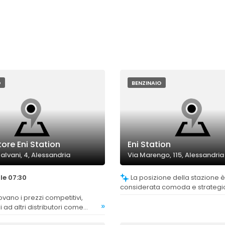
O
BENZINAIO
tore Eni Station
Eni Station
Galvani, 4, Alessandria
Via Marengo, 115, Alessandria
le 07:30
La posizione della stazione è
considerata comoda e strategi
facilitando l'accesso.
»
 ad altri distributori come
cune opinioni che li