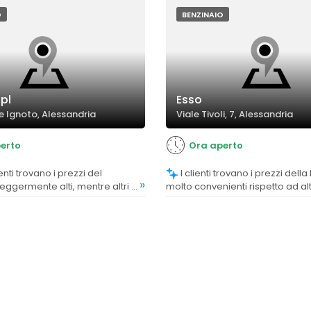
 onesti.
O
BENZINAIO
pl
Esso
te Ignoto, Alessandria
Viale Tivoli, 7, Alessandria
erto
Ora aperto
I clienti trovano i prezzi della benzina
»
eggermente alti, mentre altri li
molto convenienti rispetto ad alt
nella media o ottimi.
distributori.