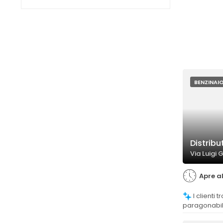
BENZINAI
Distribu
Via Luigi 
Apre al
I clienti trovano i prezzi competitivi,
paragonabili
Agip, con al