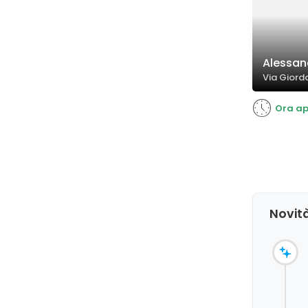
Alessand
Via Giord
Ora ap
Novità