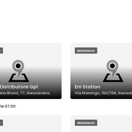
O
BENZINAIO
 Distributore Gpl
Eni Station
ano Bruno, 77, Alessandria
Via Marengo, 150/156, Alessa
le 07:30
O
BENZINAIO