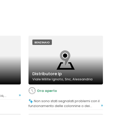
BENZINAIO
Distributore Ip
Viale Milite Ignoto, Snc, Alessandria
Ora aperto
»
ca,
Non sono stati segnalati problemi con il
»
funzionamento delle colonnine o dei
servizi di autolavaggio.