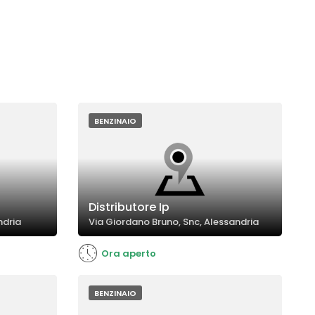
BENZINAIO
Distributore Ip
ndria
Via Giordano Bruno, Snc, Alessandria
Ora aperto
BENZINAIO