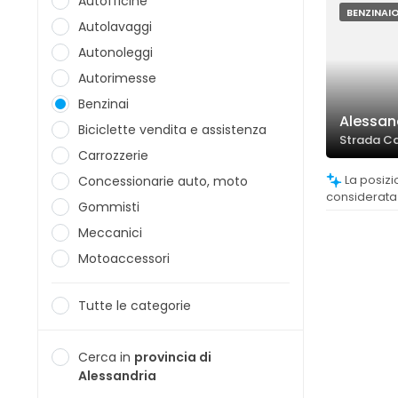
Autofficine
BENZINAI
Autolavaggi
Autonoleggi
Autorimesse
Benzinai
Alessand
Biciclette vendita e assistenza
Strada Ca
Carrozzerie
La posizione della stazione è
Concessionarie auto, moto
considerata
Gommisti
raggiungibile
Meccanici
Motoaccessori
Tutte le categorie
Cerca in
provincia di
Alessandria