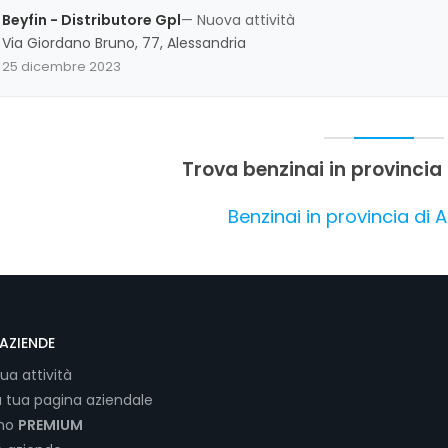
positiva, con punti di forza evidenti nel rapporto qualità-prezzo e n
Beyfin - Distributore Gpl
— Nuova attività
Via Giordano Bruno, 77, Alessandria
25 dicembre 2023
Trova benzinai in provincia
Benzinai in provincia di 
AZIENDE
tua attività
a tua pagina aziendale
ano
PREMIUM