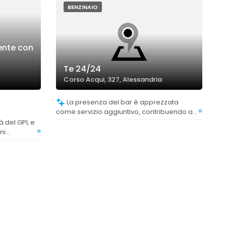
BENZINAIO
ente con
Te 24/24
Corso Acqui, 327, Alessandria
La presenza del bar è apprezzata
»
come servizio aggiuntivo, contribuendo a
un'esperienza complessiva positiva.
»
ni
zo.