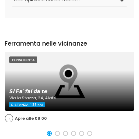
Ferramenta nelle vicinanze
FERRAMENTA
𝙎𝙞 𝙁𝙖' 𝙛𝙖𝙞 𝙙𝙖 𝙩𝙚
Via la Stazza, 24, Alatri
DISTANZA: 1,33 KM
Apre alle 08:00