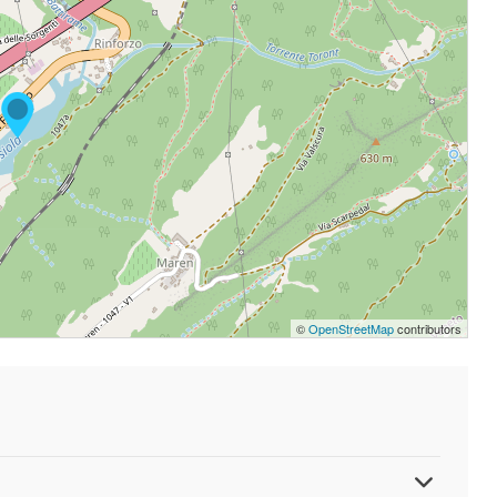
©
OpenStreetMap
contributors