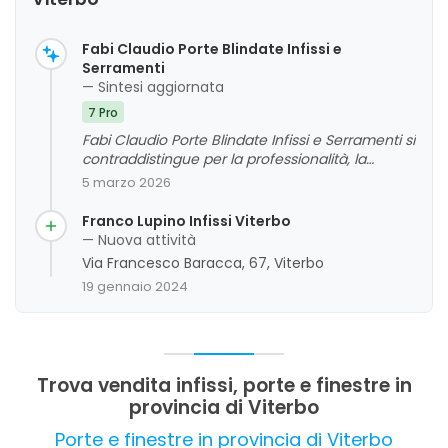
Fabi Claudio Porte Blindate Infissi e
Serramenti
— Sintesi aggiornata
7 Pro
Fabi Claudio Porte Blindate Infissi e Serramenti si
contraddistingue per la professionalità, la
puntualità e l'alta qualità dei prodotti e dei
5 marzo 2026
servizi offerti. La clientela apprezza la
competenza dello staff, la precisione
Franco Lupino Infissi Viterbo
nell'installazione e la qualità delle finiture. Le
— Nuova attività
recensioni evidenziano un'azienda affidabile e
Via Francesco Baracca, 67, Viterbo
altamente qualificata nel settore di porte e
19 gennaio 2024
finestre a Viterbo, con alcuni commenti positivi
anche sulla capacità di consigliare materiali e
sulla disponibilità del personale. Non emergono
criticità significative, rendendo l'esperienza
complessiva molto positiva.
Trova vendita infissi, porte e finestre in
provincia di Viterbo
Porte e finestre in provincia di Viterbo