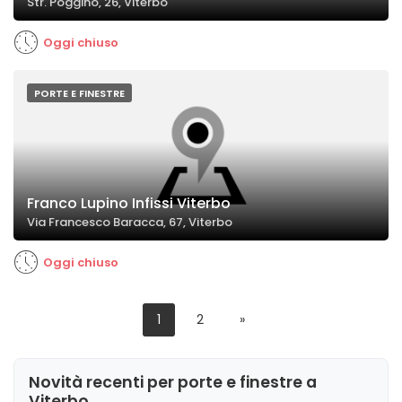
Str. Poggino, 26, Viterbo
Oggi chiuso
PORTE E FINESTRE
Franco Lupino Infissi Viterbo
Via Francesco Baracca, 67, Viterbo
Oggi chiuso
1
2
»
Novità recenti per porte e finestre a
Viterbo