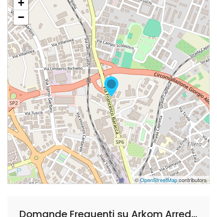
+
−
©
OpenStreetMap
contributors
Domande Frequenti su Arkom Arredi S.r.l.