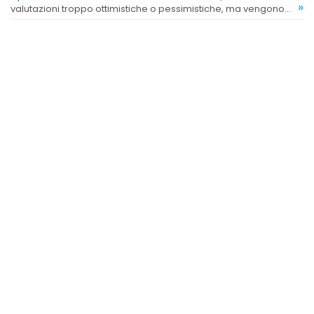
»
valutazioni troppo ottimistiche o pessimistiche, ma vengono
apprezzate le valutazioni accurate e professionali.