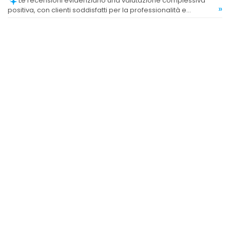
Le recensioni evidenziano una valutazione complessiva
»
positiva, con clienti soddisfatti per la professionalità e
l'efficacia del servizio.