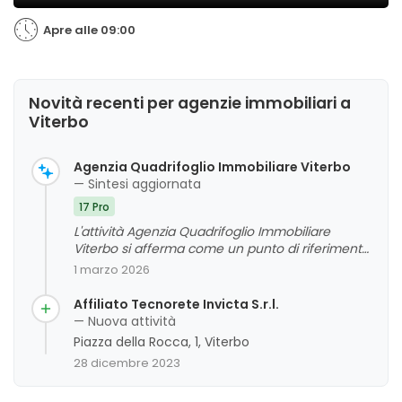
Apre alle 09:00
Novità recenti per agenzie immobiliari a
Viterbo
Agenzia Quadrifoglio Immobiliare Viterbo
— Sintesi aggiornata
17 Pro
L'attività Agenzia Quadrifoglio Immobiliare
Viterbo si afferma come un punto di riferimento
affidabile e professionale nel settore
1 marzo 2026
immobiliare, grazie alla competenza, cortesia e
disponibilità del personale, in particolare del sig.
Affiliato Tecnorete Invicta S.r.l.
Gino Fanelli. I clienti evidenziano un servizio
— Nuova attività
accurato, puntuale e umano, con un forte focus
Piazza della Rocca, 1, Viterbo
sulla trasparenza e la cura delle pratiche. La
28 dicembre 2023
valutazione complessiva dei feedback è molto
positiva, anche se non emergono criticità