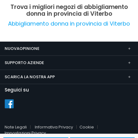
professionale. L'unione di qualità, varietà e
Trova i migliori negozi di abbigliamento
cortesia rende Mujer Donna Cerimonia un
donna in provincia di Viterbo
punto di riferimento affidabile nel settore
abbigliamento donna per cerimonie e occasioni
Abbigliamento donna in provincia di Viterbo
speciali.
NUOVAOPINIONE
SUPPORTO AZIENDE
SCARICA LA NOSTRA APP
Seguici su
Note Legali
Informativa Privacy
Cookie
Impostazioni Privacy