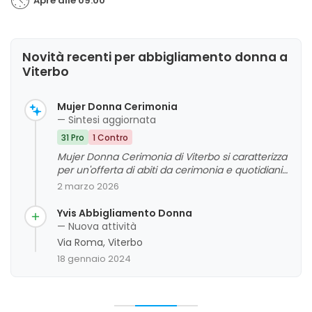
Apre alle 09:00
Novità recenti per abbigliamento donna a
Viterbo
Mujer Donna Cerimonia
— Sintesi aggiornata
31 Pro
1 Contro
Mujer Donna Cerimonia di Viterbo si caratterizza
per un'offerta di abiti da cerimonia e quotidiani
di alta qualità, con un'attenzione particolare alla
2 marzo 2026
sartorialità, alla scelta dei tessuti e alla cura dei
dettagli. La clientela apprezza molto la cortesia,
Yvis Abbigliamento Donna
la competenza e la disponibilità del personale,
— Nuova attività
che sa guidare con attenzione e delicatezza
Via Roma, Viterbo
nelle scelte di abbigliamento, anche in base alle
18 gennaio 2024
esigenze di corporatura e alle occasioni.
L'ambiente del negozio si distingue per
l'accoglienza e l'organizzazione precisa, che
garantiscono un servizio puntuale e