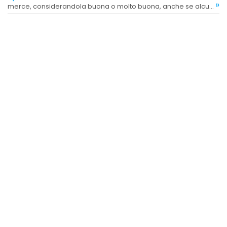
»
merce, considerandola buona o molto buona, anche se alcuni
segnalano un rapporto qualità-prezzo in eccesso.