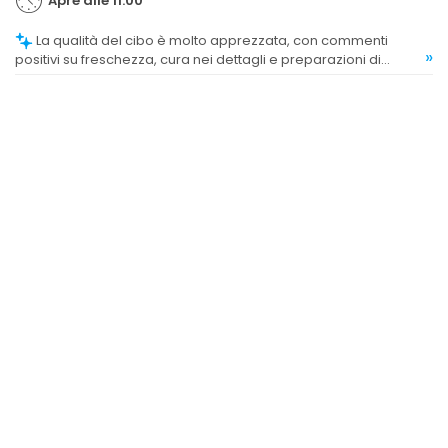
Apre alle 11:00
La qualità del cibo è molto apprezzata, con commenti
»
positivi su freschezza, cura nei dettagli e preparazioni di
pesce di alta qualità. Alcuni piatti sono stati definiti eccezionali,
come il branzino alla griglia e i calamari ripieni.