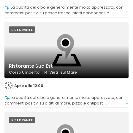
La qualità del cibo è generalmente molto apprezzata, con
»
commenti positivi su pesce fresco, piatti abbondanti e
preparazioni di livello. Alcuni clienti trovano il cibo delizioso e
sopra le aspettative.
RISTORANTE
Ristorante Sud Est
Corso Umberto I, 14, Vietri sul Mare
Apre alle 12:00
La qualità del cibo è generalmente molto apprezzata, con
»
commenti positivi su piatti di mare, pizza e antipasti,
considerati gustosi e freschi. Alcuni clienti sottolineano
l'eccellenza di specifici piatti come le vongole, i calamari e le
cozze.
RISTORANTE