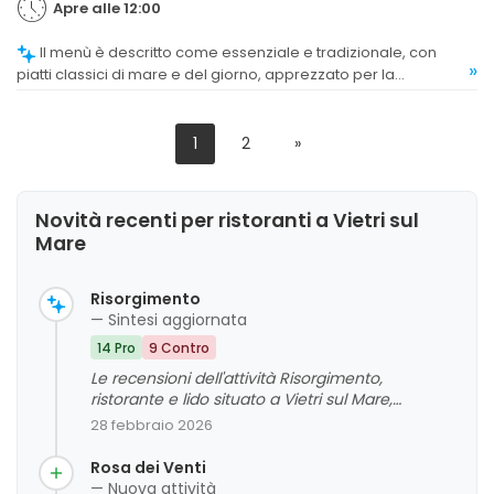
Apre alle 12:00
Il menù è descritto come essenziale e tradizionale, con
»
piatti classici di mare e del giorno, apprezzato per la
semplicità e la stagionalità.
1
2
»
Novità recenti per ristoranti a Vietri sul
Mare
Risorgimento
— Sintesi aggiornata
14 Pro
9 Contro
Le recensioni dell'attività Risorgimento,
ristorante e lido situato a Vietri sul Mare,
mettono in evidenza un ambiente con
28 febbraio 2026
panorami spettacolari e una posizione
privilegiata sul mare. La qualità del cibo viene
Rosa dei Venti
generalmente apprezzata, con commenti
— Nuova attività