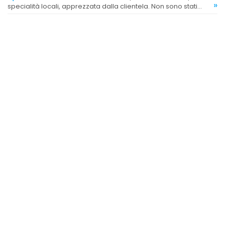
»
specialità locali, apprezzata dalla clientela. Non sono stati
segnalati aspetti negativi riguardo alla scelta dei piatti.