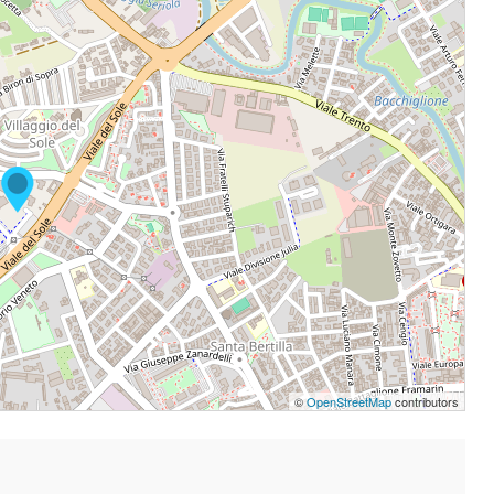
©
OpenStreetMap
contributors