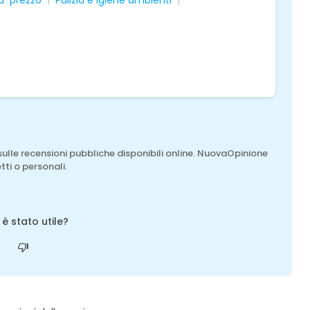
tà-prezzo
Pulizia e igiene ambienti
sulle recensioni pubbliche disponibili online. NuovaOpinione
tti o personali.
o è stato utile?