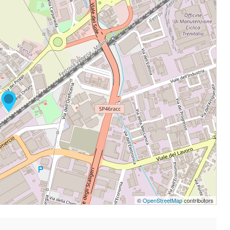
©
OpenStreetMap
contributors