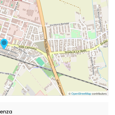
©
OpenStreetMap
contributors
cenza