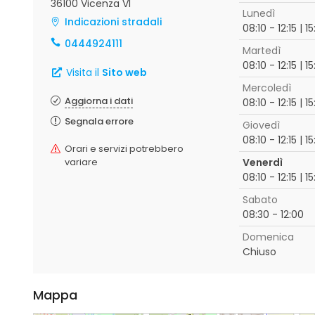
36100 Vicenza VI
Lunedì
Indicazioni stradali
08:10 - 12:15 | 15
0444924111
Martedì
08:10 - 12:15 | 15
Visita il
Sito web
Mercoledì
Aggiorna i dati
08:10 - 12:15 | 15
Segnala errore
Giovedì
08:10 - 12:15 | 15
Orari e servizi potrebbero
variare
Venerdì
08:10 - 12:15 | 15
Sabato
08:30 - 12:00
Domenica
Chiuso
Mappa