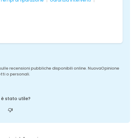
Tempi di riparazione
Garanzia interventi
sulle recensioni pubbliche disponibili online. NuovaOpinione
tti o personali.
o è stato utile?