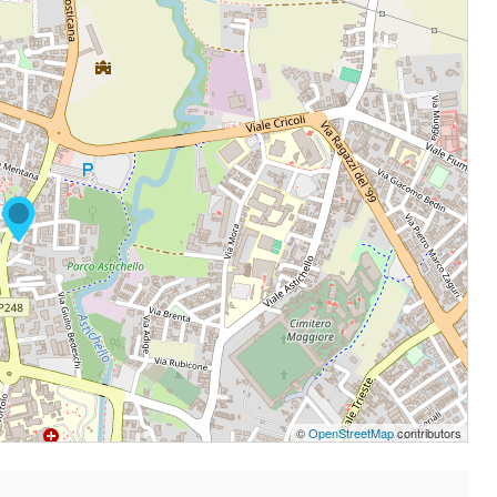
©
OpenStreetMap
contributors