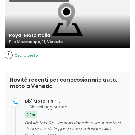
Royal Moto Italia
P.le Mezzacapo, 11, Venezia
Ora aperto
Novità recenti per concessionarie auto,
moto a Venezia
Db1 Motors S.r.l.
— Sintesi aggiornata
8 Pro
Db1 Motors S.r.l., concessionaria auto e moto a
Venezia, si distingue per la professionalità,
competenza e cortesia del suo staff. I clienti