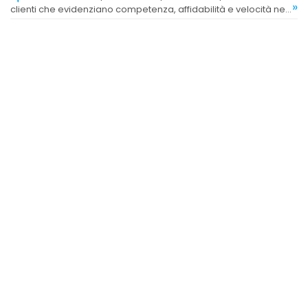
»
clienti che evidenziano competenza, affidabilità e velocità nel
risolvere problemi tecnici.