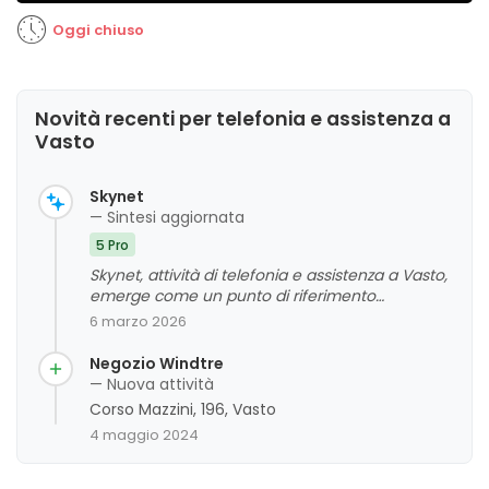
Oggi chiuso
Novità recenti per telefonia e assistenza a
Vasto
Skynet
— Sintesi aggiornata
5 Pro
Skynet, attività di telefonia e assistenza a Vasto,
emerge come un punto di riferimento
apprezzato dalla clientela per la qualità del
6 marzo 2026
servizio e la cortesia del personale. I clienti
evidenziano un giudizio complessivo molto
Negozio Windtre
positivo, sottolineando la preparazione dello
— Nuova attività
staff e l'efficienza dell'assistenza. Tuttavia, alcuni
Corso Mazzini, 196, Vasto
commenti riconoscono che, trattandosi di un
4 maggio 2024
commercio, possono verificarsi problematiche
tipiche del settore. Nel complesso, si percepisce
una buona esperienza di acquisto e supporto,