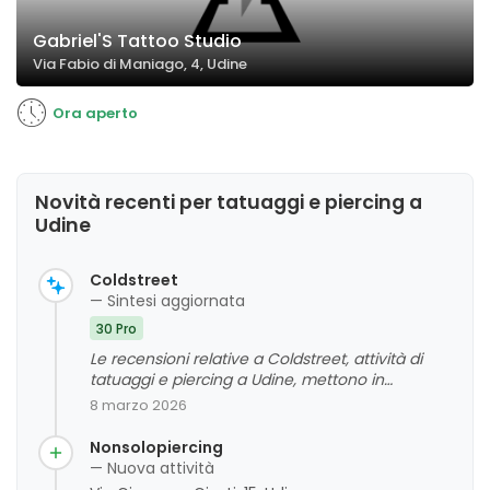
Gabriel'S Tattoo Studio
Via Fabio di Maniago, 4, Udine
Ora aperto
Novità recenti per tatuaggi e piercing a
Udine
Coldstreet
— Sintesi aggiornata
30 Pro
Le recensioni relative a Coldstreet, attività di
tatuaggi e piercing a Udine, mettono in
evidenza un team di professionisti altamente
8 marzo 2026
qualificati, attenti alla cura del cliente e all'igiene
degli ambienti. La creatività e la precisione nel
Nonsolopiercing
lavoro sono spesso elogiate, così come la
— Nuova attività
cortesia e la disponibilità dello staff. La