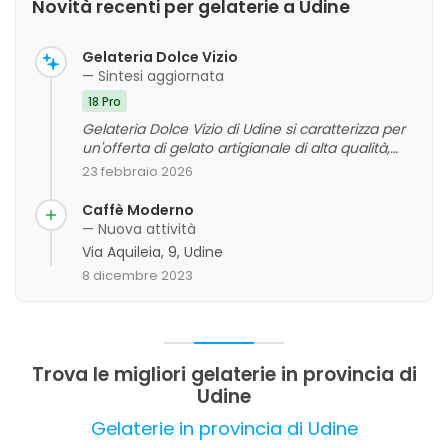
Novità recenti per gelaterie a Udine
Gelateria Dolce Vizio
— Sintesi aggiornata
18 Pro
Gelateria Dolce Vizio di Udine si caratterizza per
un'offerta di gelato artigianale di alta qualità,
con una vasta varietà di gusti innovativi e
23 febbraio 2026
tradizionali, apprezzata per la cremosità e il
sapore autentico. La clientela evidenzia spesso
Caffè Moderno
la gentilezza e disponibilità del personale, che
— Nuova attività
contribuiscono a un'esperienza positiva.
Via Aquileia, 9, Udine
Sebbene alcuni commenti segnalino spazi
8 dicembre 2023
limitati per la consumazione e locali non
particolarmente eleganti, la qualità del gelato e
l'attenzione agli ingredienti risultano essere i
punti di forza principali.
Trova le migliori gelaterie in provincia di
Udine
Gelaterie in provincia di Udine