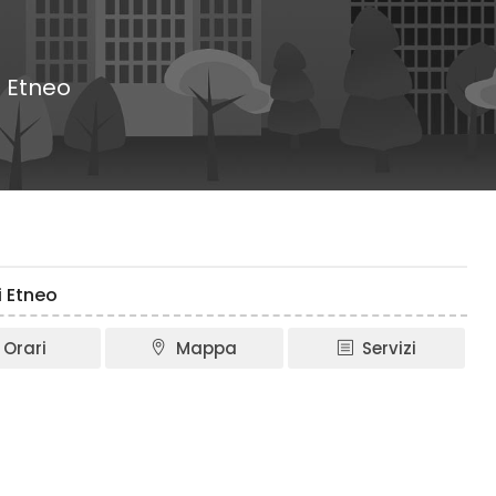
i Etneo
i Etneo
Orari
Mappa
Servizi