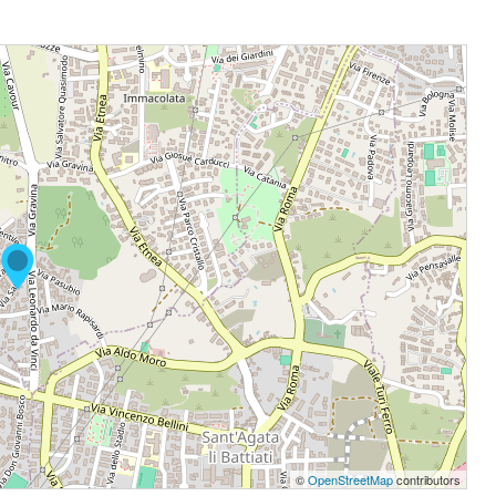
©
OpenStreetMap
contributors