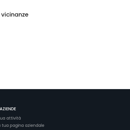
e vicinanze
AZIENDE
tua attività
a tua pagina aziendale