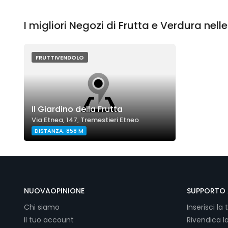
I migliori Negozi di Frutta e Verdura nell
FRUTTIVENDOLO
Il Giardino della Frutta
Via Etnea, 147, Tremestieri Etneo
DISTANZA: 858 M
NUOVAOPINIONE
SUPPORTO 
Chi siamo
Inserisci la 
Il tuo account
Rivendica l