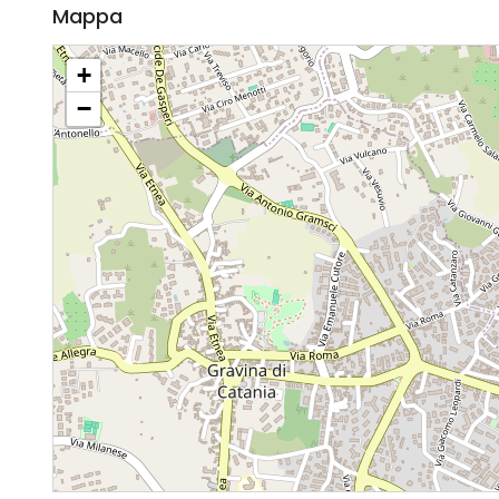
Mappa
+
−