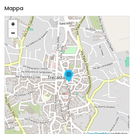
Mappa
+
−
©
OpenStreetMap
contributors