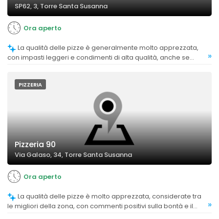
SP62, 3, Torre Santa Susanna
Ora aperto
La qualità delle pizze è generalmente molto apprezzata,
»
con impasti leggeri e condimenti di alta qualità, anche se
alcuni clienti trovano la pizza buona ma non eccezionale
rispetto ad altre zone.
PIZZERIA
Pizzeria 90
Via Galaso, 34, Torre Santa Susanna
Ora aperto
La qualità delle pizze è molto apprezzata, considerate tra
»
le migliori della zona, con commenti positivi sulla bontà e il
gusto.