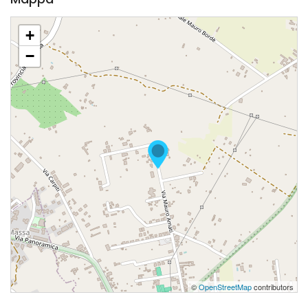
+
−
©
OpenStreetMap
contributors