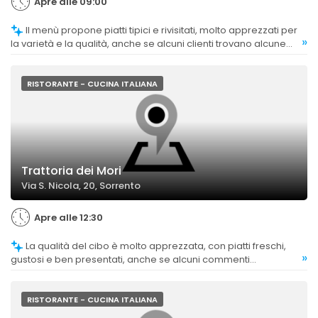
Apre alle 09:00
Il menù propone piatti tipici e rivisitati, molto apprezzati per
»
la varietà e la qualità, anche se alcuni clienti trovano alcune
scelte limitate o non all'altezza delle aspettative.
RISTORANTE - CUCINA ITALIANA
Trattoria dei Mori
Via S. Nicola, 20, Sorrento
Apre alle 12:30
La qualità del cibo è molto apprezzata, con piatti freschi,
»
gustosi e ben presentati, anche se alcuni commenti
segnalano criticità su alcuni piatti di pesce.
RISTORANTE - CUCINA ITALIANA