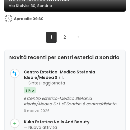
Via Stelvio, 30, Sondrio
Apre alle 09:30
1
2
»
Novità recenti per centri estetici a Sondrio
Centro Estetico-Medico Stefania
Ideale/Medea S.r.l.
— Sintesi aggiornata
8 Pro
Il Centro Estetico-Medico Stefania
Ideale/Medea S.r.l. di Sondrio è contraddistinto
da un'ampia soddisfazione della clientela, che
6 marzo 2026
apprezza in particolare la professionalità, la
competenza e la cortesia dello staff, con un
Kuko Estetica Nails And Beauty
giudizio complessivo molto positivo. I clienti
— Nuova attività