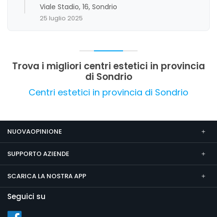
evidenziano inoltre l'ottimo rapporto qualità-
Viale Stadio, 16, Sondrio
prezzo e l'ambiente accogliente. Non emergono
25 luglio 2025
criticità rilevanti, e l'attività si distingue per la
cura e l'attenzione dedicata ai clienti,
consolidando un'immagine di affidabilità e
qualità.
Trova i migliori centri estetici in provincia
di Sondrio
Centri estetici in provincia di Sondrio
NUOVAOPINIONE
SUPPORTO AZIENDE
SCARICA LA NOSTRA APP
Seguici su