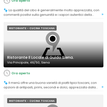
Ora aperto
La qualità del cibo è generalmente molto apprezzata, con
»
commenti positivi sulla genuinità e i sapori autentici della
cucina toscana. Alcuni clienti trovano i piatti molto buoni,
mentre altri notano che alcuni alimenti potrebbero essere
migliorati.
RISTORANTE - CUCINA TOSCANA
Ristorante Il Locale di Guido Siena.
Via Principale, 46/50, Siena
Ora aperto
Il menù offre una buona varietà di piatti tipici toscani, con
»
opzioni di antipasti, primi, secondi e dolci, apprezzata dalla
clientela per la semplicità e la qualità.
RISTORANTE - CUCINA TOSCANA