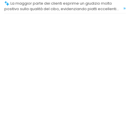
La maggior parte dei clienti esprime un giudizio molto
»
positivo sulla qualità del cibo, evidenziando piatti eccellenti
come pasta fatta in casa, carni e specialità locali. Tuttavia,
alcuni commenti segnalano criticità come odori sgradevoli o
sapori insipidi in alcuni piatti.