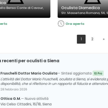
ica
Oculista Diamedica
illo Benso Conte di Cavour,
Str. Massetana Romana, 56, 
erto
Ora aperto
1
2
»
 recenti per oculisti a Siena
Fruschelli Dottor Mario Oculista
— Sintesi aggiornata
10 Pro
L'attività del Dottor Mario Fruschelli, oculista a Siena, si evidenzi
disponibilità, che si riflettono in un rapporto di fiducia e attenzio
particolarmente la chiarezza nelle spiegazioni, l'aggiornamento p
28 febbraio 2026
La valutazione complessiva è molto positiva, con alcuni comment
affidabile e umano, capace di risolvere problematiche visive co
Ottica G.M.
— Nuova attività
Via Celso Cittadini, 16/18, Siena