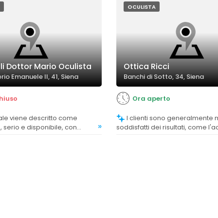
OCULISTA
li Dottor Mario Oculista
Ottica Ricci
orio Emanuele II, 41, Siena
Banchi di Sotto, 34, Siena
hiuso
Ora aperto
I clienti sono generalmente molto
»
serio e disponibile, con
soddisfatti dei risultati, come l'a
e particolare alla cura e alla
occhiali di qualità e servizi di r
 delle problematiche.
efficaci.