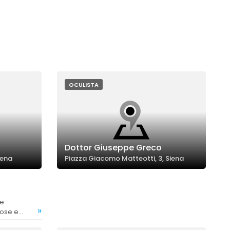
OCULISTA
Dottor Giuseppe Greco
iena
Piazza Giacomo Matteotti, 3, Siena
»
iose e
endo alta la