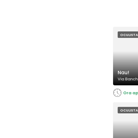
OCULISTA
Nau!
Via Banchi
Ora ap
OCULISTA