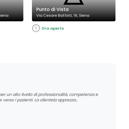
Punto di Vista
Siena
Via Cesare Battisti, 16, Siena
Ora aperto
a per un alto livello di professionalità, competenza e
ne verso i pazienti. La clientela apprezza
rofessionale e l'impegno nel follow-up post operatorio.
i che sottolineano l'importanza di trovare un medico
mplesse.