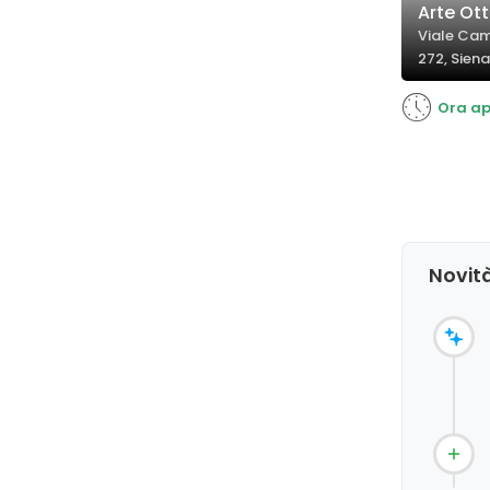
Arte Ott
Viale Cam
272, Siena
Ora ap
Novità