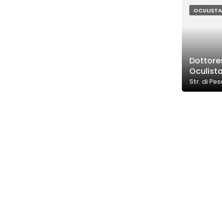
OCULISTA
Dottores
Oculist
Str. di Pe