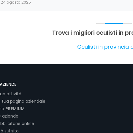
24 agosto 2025
Trova i migliori oculisti in p
Oculisti in provincia 
AZIENDE
tua attività
a tua pagina aziendale
ano
PREMIUM
e aziende
bblicitarie online
tà sul sito