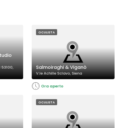
OCULISTA
Studio
Salmoiraghi & Viganò
I 53100,
V.le Achille Sclavo, Siena
Ora aperto
OCULISTA