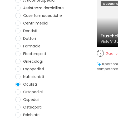
Articoli ortopedici
OCULISTA
Assistenza domiciliare
Case farmaceutiche
Centri medici
Dentisti
Fruschel
Dottori
Viale Vitt
Farmacie
Oggi c
Fisioterapisti
Ginecologi
Il personale viene descritto come
Logopedisti
competente, 
un'attenzion
Nutrizionisti
spiegazione
Oculisti
Ortopedici
Ospedali
Osteopati
Psichiatri