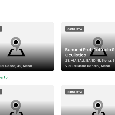
OCULISTA
Bonanni Prof. Raffaele 
Oculistico
28, VIA SALL. BANDINI, Siena, S
 di Sopra, 49, Siena
Via Sallustio Bandini, Siena
erto
OCULISTA