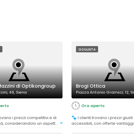
OCULISTA
Mazzini di Optikongroup
Brogi Ottica
zini, 46, Siena
Piazza Antonio Gramsci, 12, S
erto
Ora aperto
I clienti trovano i prezzi giusti e
»
tà, considerandolo un aspetto
accessibili, con offerte vantagg
possibilità di risparmio, manten