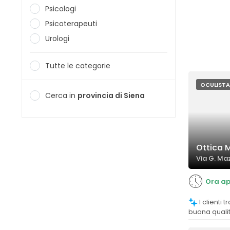
Psicologi
Psicoterapeuti
Urologi
Tutte le categorie
OCULISTA
Cerca in
provincia di Siena
Ottica 
Via G. Maz
Ora ap
I clienti trovano i prezzi competitivi e di
buona quali
positivo.