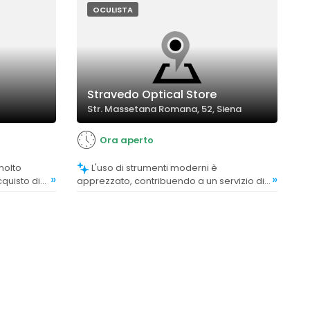
OCULISTA
Stravedo Optical Store
Str. Massetana Romana, 52, Siena
Ora aperto
L'uso di strumenti moderni è
»
»
cquisto di
apprezzato, contribuendo a un servizio di
iparazione
qualità.