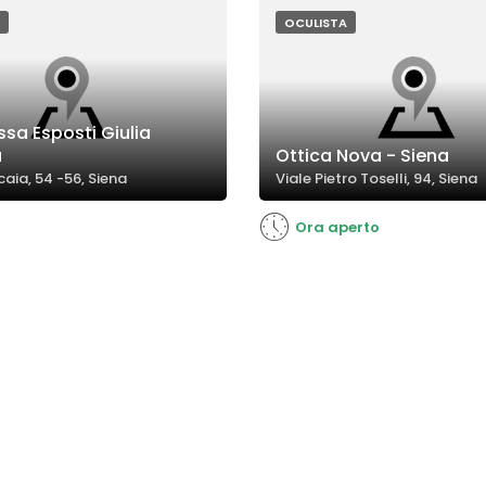
qualità.
OCULISTA
sa Esposti Giulia
a
Ottica Nova - Siena
scaia, 54 -56, Siena
Viale Pietro Toselli, 94, Siena
Ora aperto