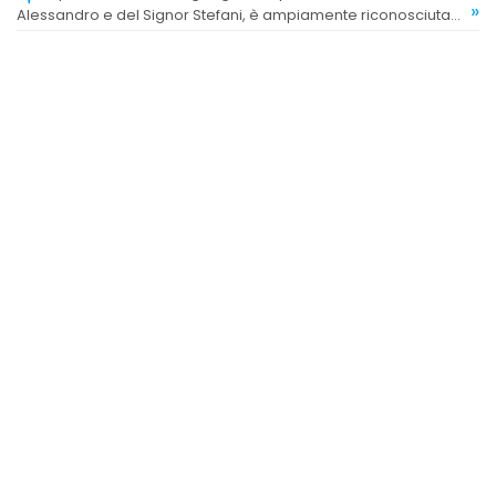
»
Alessandro e del Signor Stefani, è ampiamente riconosciuta
come elevata e affidabile.