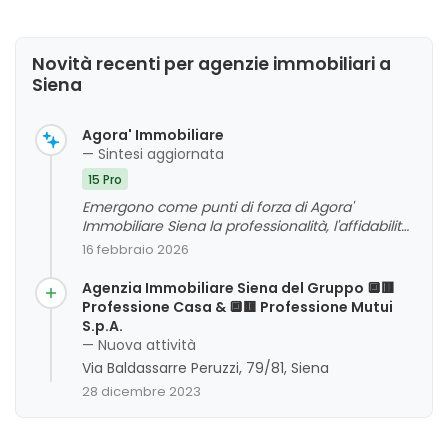
Novità recenti per agenzie immobiliari a
Siena
Agora' Immobiliare
— Sintesi aggiornata
15 Pro
Emergono come punti di forza di Agora'
Immobiliare Siena la professionalità, l'affidabilità
e la competenza del personale, in particolare
16 febbraio 2026
del Dott. Morrone e di Antonio, che sono stati
apprezzati per la disponibilità, la cortesia e la
Agenzia Immobiliare Siena del Gruppo 🔲🟥
capacità di risolvere problematiche complesse
Professione Casa & 🔲🟨 Professione Mutui
durante le trattative. La clientela riconosce
S.p.A.
all'agenzia un servizio serio e competente,
— Nuova attività
capace di accompagnare con efficacia in tutte
Via Baldassarre Peruzzi, 79/81, Siena
le fasi di compravendita e locazione,
28 dicembre 2023
contribuendo a realizzare sogni e obiettivi
immobiliari. Non sono stati evidenziati aspetti
critici significativi, e l'opinione complessiva si