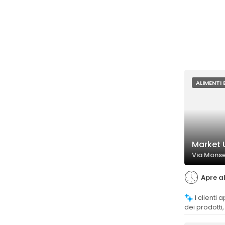
ALIMENTI 
Market U
Via Monse
Apre al
I clienti apprezzano la qualità elevata
dei prodotti,
selezione be