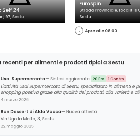
Eurospin
 Self 24
Strada Provinciale, localit Is 
ri, 97, Sestu
Sestu
Apre alle 08:00
 recenti per alimenti e prodotti tipici a Sestu
Usai Supermercato
— Sintesi aggiornata
20 Pro
1 Contro
L'attività Usai Supermercato di Sestu, specializzato in alimenti e pr
shopping positiva grazie alla qualità dei prodotti, alla varietà e a
freschezza e la convenienza delle offerte, così come la cortesia e
4 marzo 2026
commenti evidenzino aspetti migliorabili come l'arredamento e la 
di una valutazione complessiva favorevole, risultando una scelta 
Bon Dessert di Aldo Vacca
— Nuova attività
Via Ugo la Malfa, 3, Sestu
22 maggio 2025