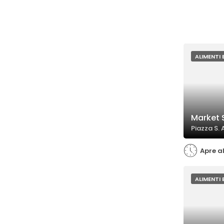
ALIMENTI 
Market 
Piazza S. 
Apre al
ALIMENTI 