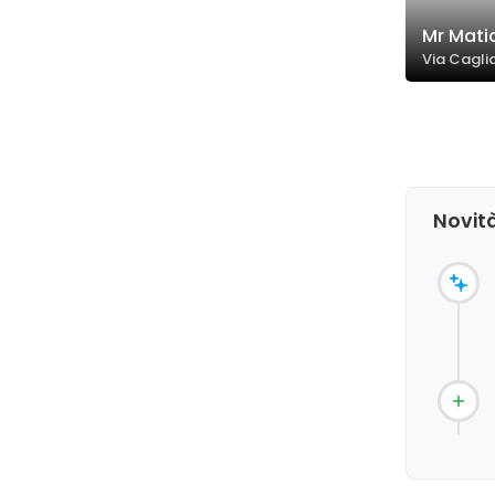
Mr Matic
Via Caglia
Novità