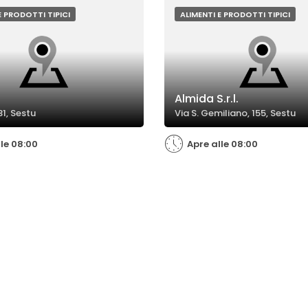
succhi di frutta non convincono d
E PRODOTTI TIPICI
ALIMENTI E PRODOTTI TIPICI
Almida S.r.l.
31, Sestu
Via S. Gemiliano, 155, Sestu
lle 08:00
Apre alle 08:00