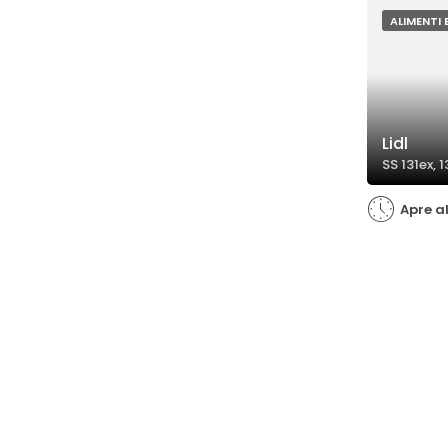
ALIMENTI 
Lidl
SS 131ex, 1
Apre a