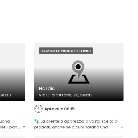
ALIMENTI E PRODOTTI TIPICI
Hardis
 Sestu
Via G. di Vittorio, 29, Sestu
Apre alle 08:15
La clientela apprezza la vasta scelta di
»
»
er il pane
prodotti, anche se alcuni notano una
 come i
carenza di prodotti locali, in particolare nel