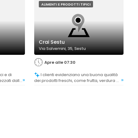
ALIMENTI E PRODOTTI TIPICI
Crai Sestu
Via Salvemini, 35, Sestu
Apre alle 07:30
I clienti evidenziano una buona qualità
»
»
zzati dalla
dei prodotti freschi, come frutta, verdura e
carne, apprezzando la freschezza e la
varietà.