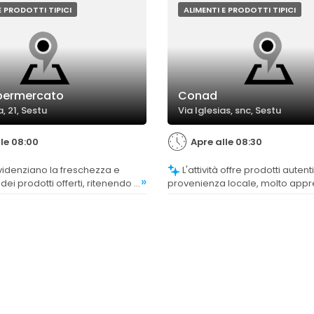
E PRODOTTI TIPICI
ALIMENTI E PRODOTTI TIPICI
permercato
Conad
a, 21, Sestu
Via Iglesias, snc, Sestu
lle 08:00
Apre alle 08:30
L'attività offre prodotti autentici e di
»
 dei prodotti offerti, ritenendo il
provenienza locale, molto appre
 affidabile in questo aspetto.
clientela.