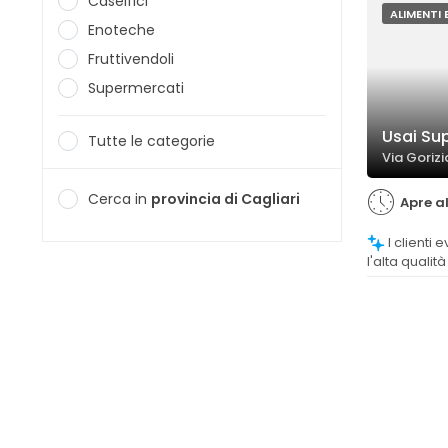
Caseifici
ALIMENTI 
Enoteche
Fruttivendoli
Supermercati
Usai Su
Tutte le categorie
Via Gorizi
Cerca in
provincia di Cagliari
Apre a
I clienti evidenziano la freschezza e
l'alta qualità
supermercato