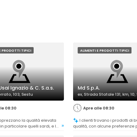
E PRODOTTI TIPICI
ALIMENTI E PRODOTTI TIPICI
sai Ignazio & C. S.a.s.
Md S.p.A.
rrato, 103, Sestu
ex, Strada Statale 131, km, 10,
le 08:30
Apre alle 08:30
I clienti trovano i prodotti di buona
»
 in particolare quelli sardi, e la
qualità, con alcune preferenze p
n fornita.
e la carne, mentre altri prodotti