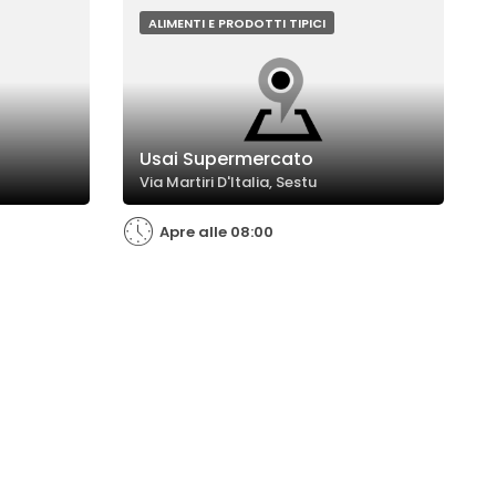
el tutto.
reparto carne.
ALIMENTI E PRODOTTI TIPICI
Usai Supermercato
Via Martiri D'Italia, Sestu
Apre alle 08:00