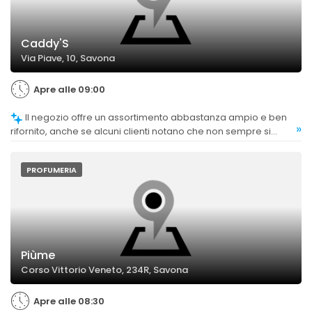
Caddy'S
Via Piave, 10, Savona
Apre alle 09:00
Il negozio offre un assortimento abbastanza ampio e ben
»
rifornito, anche se alcuni clienti notano che non sempre si
trova tutto ciò che viene pubblicizzato.
PROFUMERIA
Piùme
Corso Vittorio Veneto, 234R, Savona
Apre alle 08:30