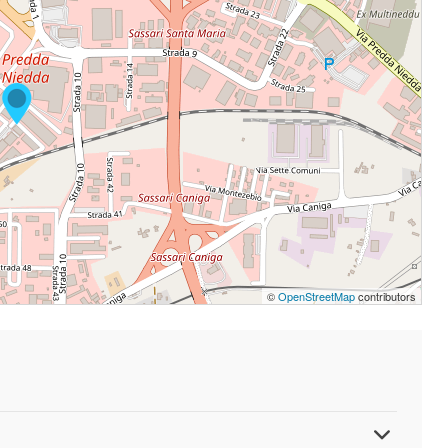
©
OpenStreetMap
contributors