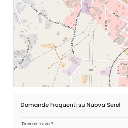
Domande Frequenti su Nuova Serel
Dove si trova ?