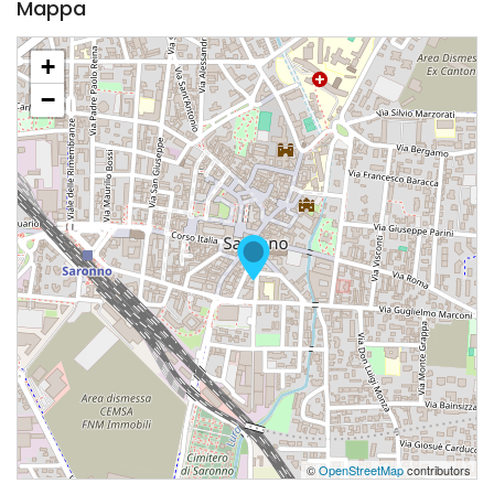
Mappa
+
−
©
OpenStreetMap
contributors