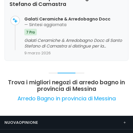
Stefano di Camastra
Galati Ceramiche & Arredobagno Docc
— Sintesi aggiornata
7 Pro
Galati Ceramiche & Arredobagno Docc di Santo
Stefano di Camastra si distingue per la
disponibilità e la competenza del personale, che
9 marzo 2026
viene apprezzato per la cortesia e la
professionalità. I clienti evidenziano un'ampia
scelta di prodotti di qualità e un servizio cortese,
contribuendo a un giudizio complessivo molto
positivo. Non emergono criticità significative nei
Trova i migliori negozi di arredo bagno in
feedback analizzati.
provincia di Messina
Arredo Bagno in provincia di Messina
NUOVAOPINIONE