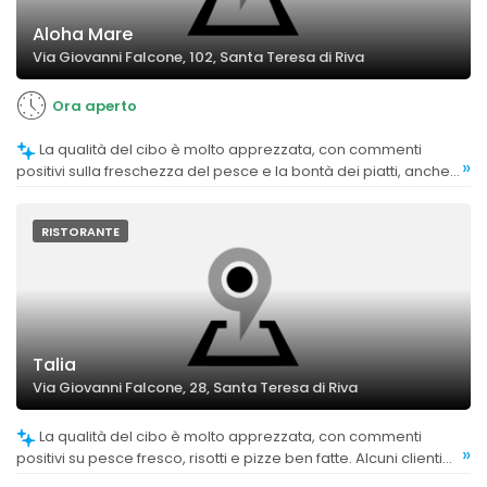
Aloha Mare
Via Giovanni Falcone, 102, Santa Teresa di Riva
Ora aperto
La qualità del cibo è molto apprezzata, con commenti
»
positivi sulla freschezza del pesce e la bontà dei piatti, anche
paragonabili a ristoranti di lusso. Alcuni feedback indicano che
il cibo è cucinato con cura e rispetto per le materie prime.
RISTORANTE
Talia
Via Giovanni Falcone, 28, Santa Teresa di Riva
La qualità del cibo è molto apprezzata, con commenti
»
positivi su pesce fresco, risotti e pizze ben fatte. Alcuni clienti
trovano il cibo eccellente e di alta qualità locale.