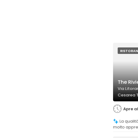
RISTORAN
The Rivi
Via Litor
Cesarea 
Apre al
La qualità del cibo è generalmente
molto apprez
genuini e in