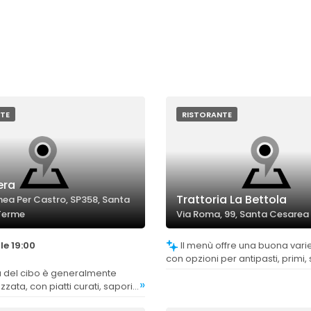
TE
RISTORANTE
era
Trattoria La Bettola
anea Per Castro, SP358, Santa
Terme
Via Roma, 99, Santa Cesarea
le 19:00
Il menù offre una buona varietà di piatti,
con opzioni per antipasti, primi,
pizze, soddisfacendo diverse p
»
zata, con piatti curati, sapori
gredienti freschi, anche se