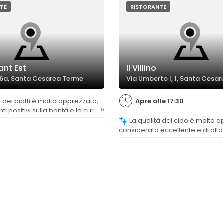
TE
RISTORANTE
ant Est
Il Villino
 16a, Santa Cesarea Terme
Via Umberto I, 1, Santa Cesa
Apre alle 17:30
»
 positivi sulla bontà e la cura
azione, anche se alcuni piatti
La qualità del cibo è molto apprezzata,
hiano completamente le
considerata eccellente e di alta
 la tradizione.
freschezza, con piatti gustosi e
preparati. Tuttavia, alcuni comm
evidenziano criticità nella cucina
antipasti e primi, suggerendo ma
miglioramento nella preparazio