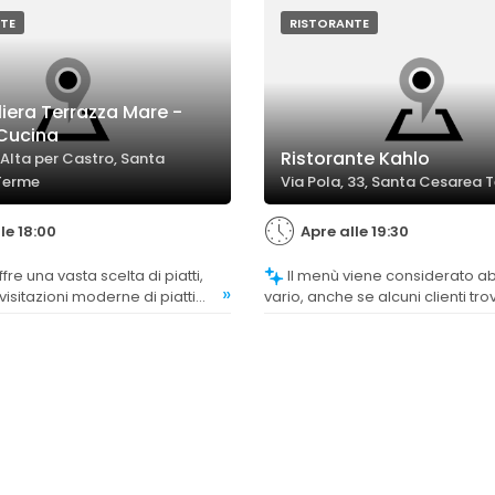
nti segnalano criticità sulla
ella freschezza di alcuni
TE
RISTORANTE
iera Terrazza Mare -
 Cucina
Ristorante Kahlo
 Alta per Castro, Santa
Terme
Via Pola, 33, Santa Cesarea 
le 18:00
Apre alle 19:30
Il menù viene considerato abbastanza
»
isitazioni moderne di piatti
vario, anche se alcuni clienti tr
pzioni di pizza, soddisfacendo
alcune proposte ripetitive o tro
erenze della clientela.
turistico.