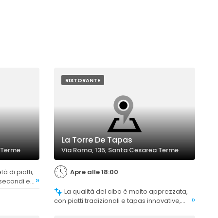
RISTORANTE
La Torre De Tapas
 Terme
Via Roma, 135, Santa Cesarea Terme
Apre alle 18:00
»
 secondi e
referenze.
La qualità del cibo è molto apprezzata,
»
con piatti tradizionali e tapas innovative,
spesso descritti come eccellenti e di alta