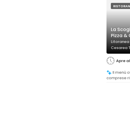
alcuni comme
percezione d
RISTORAN
antipasti.
La Scogl
Pizza &
Litoranea
Cesarea 
Apre al
Il menù offre una vasta scelta di piatti,
comprese riv
italiani e o
diverse pref