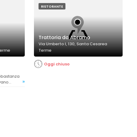
qualità.
RISTORANTE
Trattoria da Abramo
Via Umberto I, 130, Santa Cesarea
Terme
Terme
Oggi chiuso
»
ovano
ppo