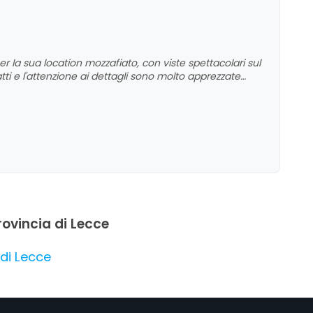
er la sua location mozzafiato, con viste spettacolari sul
atti e l'attenzione ai dettagli sono molto apprezzate
ella presentazione dei piatti. Tra gli aspetti da
lunghi e alcune variazioni nella cucina, ma nel
pprezzamento per la varietà e la qualità del cibo,
provincia di Lecce
 di Lecce