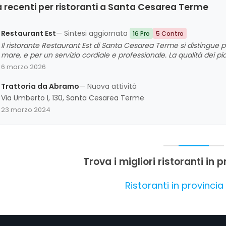
 recenti per ristoranti a Santa Cesarea Terme
Restaurant Est
— Sintesi aggiornata
16 Pro
5 Contro
Il ristorante Restaurant Est di Santa Cesarea Terme si distingue p
mare, e per un servizio cordiale e professionale. La qualità dei pi
dalla clientela, che evidenzia anche l'ottima atmosfera e la cura n
6 marzo 2026
migliorare, alcuni clienti segnalano tempi di attesa leggermente 
complesso l'esperienza è giudicata molto positiva, con un forte a
Trattoria da Abramo
— Nuova attività
nonché per la gentilezza dello staff.
Via Umberto I, 130, Santa Cesarea Terme
23 marzo 2024
Trova i migliori ristoranti in 
Ristoranti in provincia