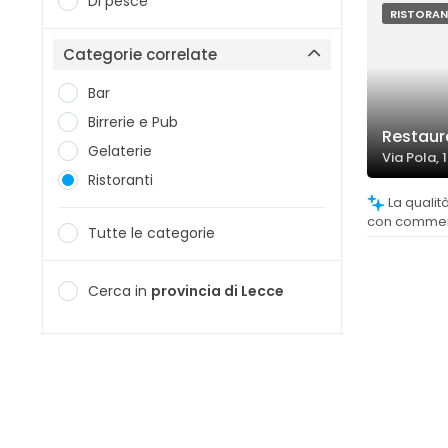
Di pesce
RISTORAN
Categorie correlate
Bar
Birrerie e Pub
Restaur
Gelaterie
Via Pola,
Ristoranti
La qualità dei piatti è molto apprezzata,
con commenti
Tutte le categorie
nella prepar
non rispecc
aspettative o
Cerca in
provincia di Lecce