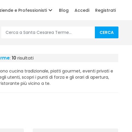
ziende e Professionisti
Blog
Accedi
Registrati
CERCA
erme
:
10
risultati
rono cucina tradizionale, piatti gourmet, eventi privati e
gli utenti, scopri i punti di forza e gli orari di apertura,
ristorante più vicino a te.