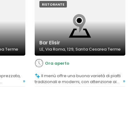
RISTORANTE
Bar Elisir
rea Terme
LE, Via Roma, 129, Santa Cesarea Terme
Ora aperto
Il menù offre una buona varietà di piatti
»
»
tradizionali e moderni, con attenzione ai
 ben
piatti di pesce e alle specialità locali.
enti
Tuttavia, alcuni commenti indicano che
 di alcuni
alcune proposte come i panini potrebbero
rgini di
risultare meno soddisfacenti rispetto ad
ne.
altri piatti.