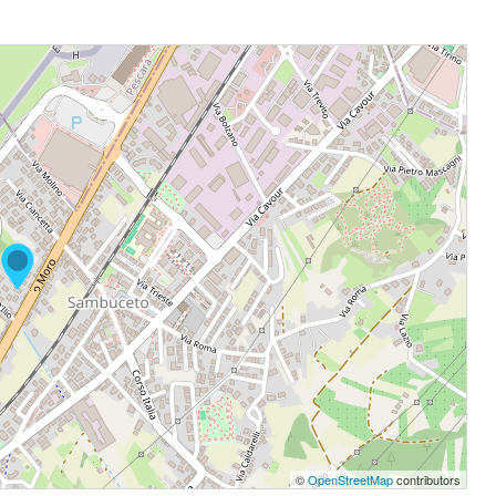
©
OpenStreetMap
contributors