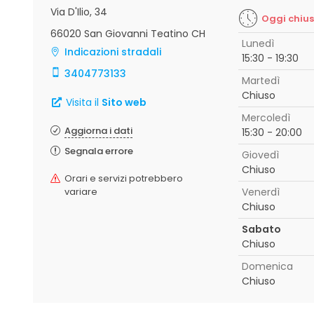
Via D'Ilio, 34
Oggi chiu
66020 San Giovanni Teatino CH
Lunedì
Indicazioni stradali
15:30 - 19:30
3404773133
Martedì
Chiuso
Visita il
Sito web
Mercoledì
Aggiorna i dati
15:30 - 20:00
Segnala errore
Giovedì
Chiuso
Orari e servizi potrebbero
variare
Venerdì
Chiuso
Sabato
Chiuso
Domenica
Chiuso