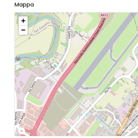
Mappa
+
−