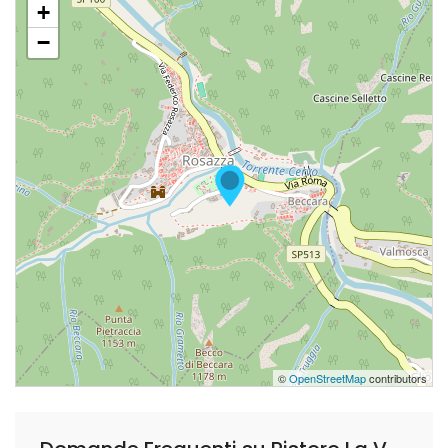
+
−
©
OpenStreetMap
contributors