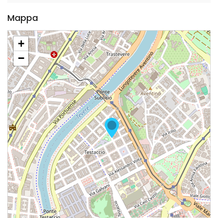
Mappa
+
−