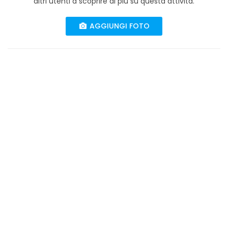
altri utenti a scoprire di più su questa attività.
AGGIUNGI FOTO