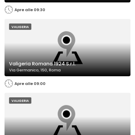
Apre alle 09:30
VALIGERIA
Valigeria Romana 1924 S.r.l.
Via Germanico, 150, Roma
Apre alle 09:00
VALIGERIA