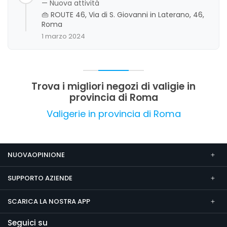
apprezzano la disponibilità e l'assistenza rapida,
— Nuova attività
anche in caso di riparazioni, e trovano il negozio
👜 ROUTE 46, Via di S. Giovanni in Laterano, 46,
un punto di riferimento affidabile nel quartiere.
Roma
Si riscontrano alcune criticità legate ai prezzi
1 marzo 2024
leggermente più alti rispetto all'online, ma la
possibilità di vedere e toccare i prodotti prima
dell'acquisto rappresenta un valore aggiunto.
Trova i migliori negozi di valigie in
provincia di Roma
Valigerie in provincia di Roma
NUOVAOPINIONE
SUPPORTO AZIENDE
SCARICA LA NOSTRA APP
Seguici su