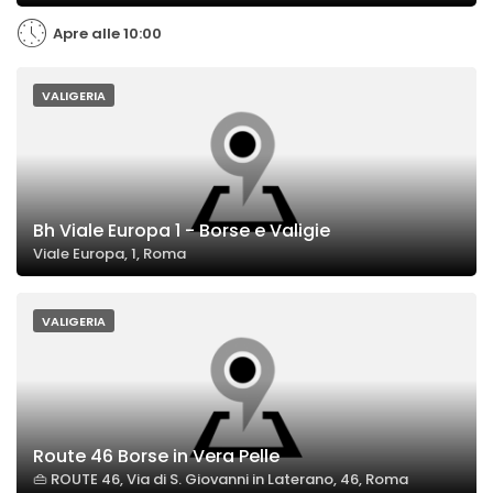
Apre alle 10:00
VALIGERIA
Bh Viale Europa 1 - Borse e Valigie
Viale Europa, 1, Roma
VALIGERIA
Route 46 Borse in Vera Pelle
👜 ROUTE 46, Via di S. Giovanni in Laterano, 46, Roma