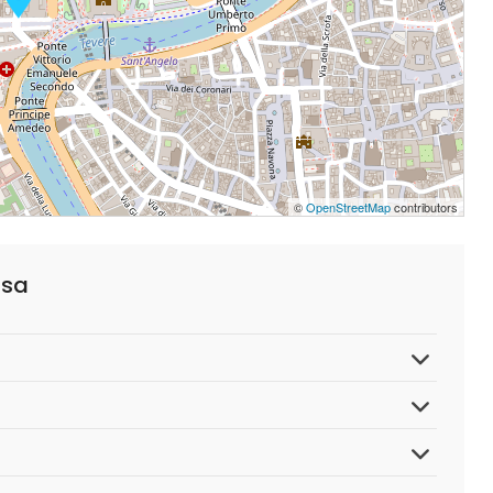
©
OpenStreetMap
contributors
msa