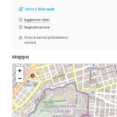
Visita il
Sito web
Aggiorna i dati
Segnala errore
Orari e servizi potrebbero
variare
Mappa
+
−