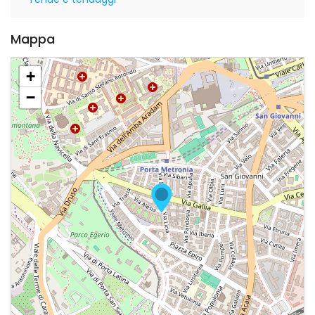
Mappa
+
−