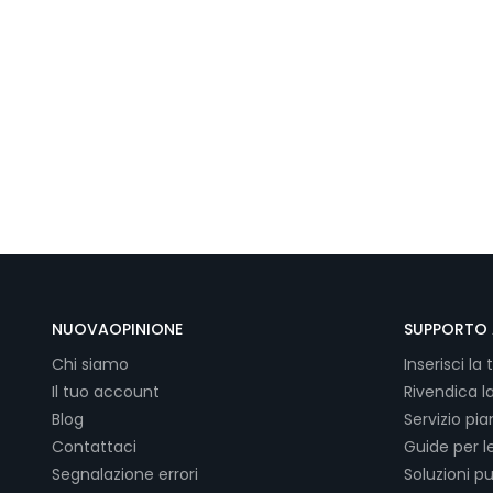
NUOVAOPINIONE
SUPPORTO 
Chi siamo
Inserisci la 
Il tuo account
Rivendica l
Blog
Servizio pi
Contattaci
Guide per l
Segnalazione errori
Soluzioni pu