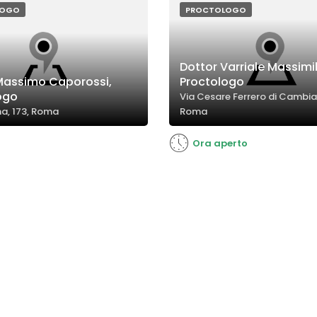
LOGO
PROCTOLOGO
Dottor Varriale Massimi
Massimo Caporossi,
Proctologo
ogo
Via Cesare Ferrero di Cambia
na, 173, Roma
Roma
Ora aperto