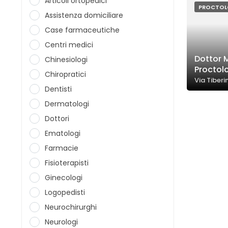
Articoli ortopedici
PROCTO
Assistenza domiciliare
Case farmaceutiche
Centri medici
Dottor 
Chinesiologi
Proctol
Chiropratici
Via Tiberi
Dentisti
Dermatologi
Dottori
Ematologi
Farmacie
Fisioterapisti
Ginecologi
Logopedisti
Neurochirurghi
Neurologi