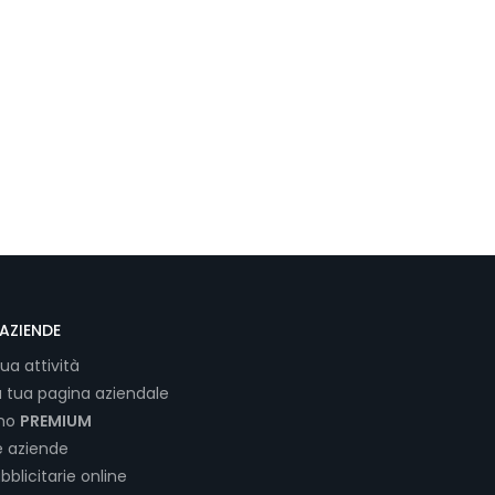
AZIENDE
tua attività
a tua pagina aziendale
ano
PREMIUM
e aziende
bblicitarie online