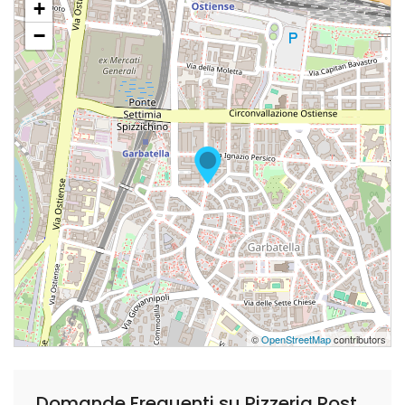
+
−
©
OpenStreetMap
contributors
Domande Frequenti su Pizzeria Rosticceria Garbatella Roma