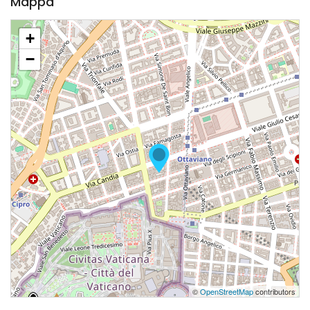
Mappa
+
−
©
OpenStreetMap
contributors