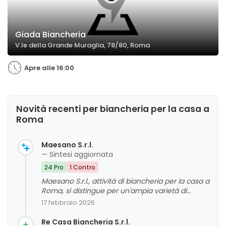
Giada Biancheria
V.le della Grande Muraglia, 78/80, Roma
Apre alle 16:00
Novità recenti per biancheria per la casa a
Roma
Maesano S.r.l.
— Sintesi aggiornata
24 Pro
1 Contro
Maesano S.r.l., attività di biancheria per la casa a
Roma, si distingue per un'ampia varietà di
prodotti di alta qualità, accompagnata da un
17 febbraio 2026
servizio clienti cortese e disponibile. La clientela
apprezza la vasta scelta, la qualità duratura
Re Casa Biancheria S.r.l.