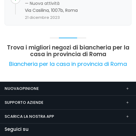
degli articoli e la competenza del personale, che
— Nuova attività
spesso si distingue per gentilezza e
Via Casilina, 1007b, Roma
professionalità. Pur emergendo qualche criticità
21 dicembre 2023
sulla cortesia in alcune occasioni, nel complesso
l'esperienza si presenta positiva, con un forte
orientamento alla soddisfazione del cliente e
alla qualità dei prodotti.
Trova i migliori negozi di biancheria per la
casa in provincia di Roma
Biancheria per la casa in provincia di Roma
NUOVAOPINIONE
SUPPORTO AZIENDE
SCARICA LA NOSTRA APP
Seguici su