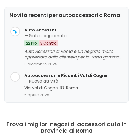
Novità recenti per autoaccessori a Roma
Auto Accessori
— Sintesi aggiornata
22 Pro
3 Contro
Auto Accessori di Roma è un negozio molto
apprezzato dalla clientela per la vasta gamma
di prodotti disponibili, la competenza e la
6 dicembre 2025
disponibilità del personale, e i prezzi
generalmente contenuti. La continuità nel
Autoaccessori e Ricambi Val di Cogne
tempo e l'esperienza accumulata sono
— Nuova attività
considerate punti di forza, così come la capacità
Via Val di Cogne, 18, Roma
di risolvere problemi pratici e offrire consigli utili.
6 aprile 2025
Tra le aree di miglioramento si evidenzia
qualche criticità sui prezzi, considerati a volte
leggermente elevati, e sulla peculiarità del
titolare, che alcuni clienti trovano un po' strano.
In generale, si tratta di un punto di riferimento
Trova i migliori negozi di accessori auto in
affidabile per chi cerca autoricambi e accessori
provincia di Roma
auto a Roma, con un servizio professionale e un