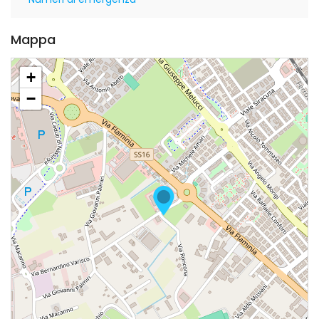
Mappa
+
−