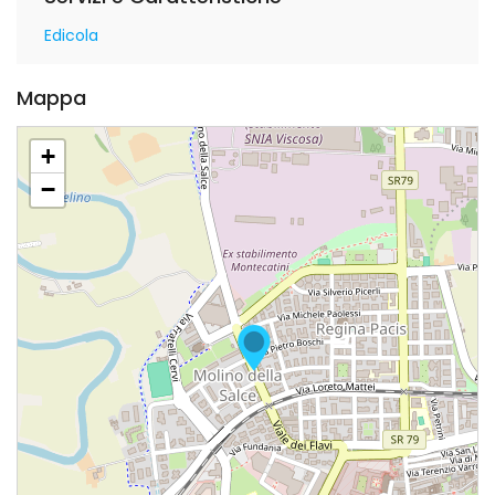
Edicola
Mappa
+
−