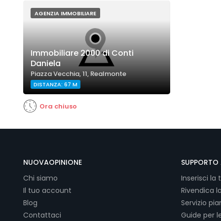
AGENZIA IMMOBILIARE
Immobiliare 2000 di Conti
Daniela
Piazza Vecchia, 11, Realmonte
DISTANZA: 67 M
Ora chiuso
NUOVAOPINIONE
SUPPORTO 
Chi siamo
Inserisci la 
Il tuo account
Rivendica l
Blog
Servizio pi
Contattaci
Guide per l