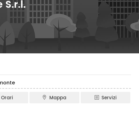
S.r.l.
lmonte
Orari
Mappa
Servizi