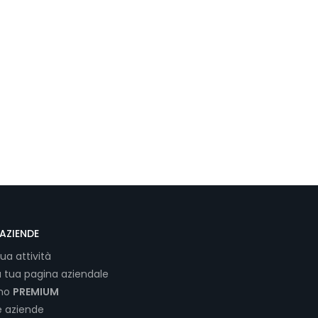
AZIENDE
tua attività
a tua pagina aziendale
ano
PREMIUM
e aziende