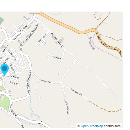
©
OpenStreetMap
contributors