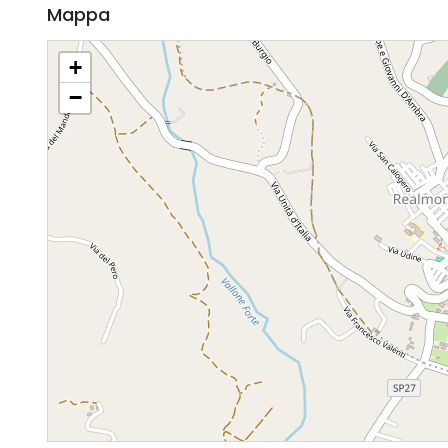
Mappa
+
−