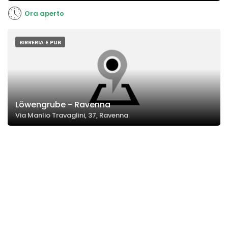
Ora aperto
BIRRERIA E PUB
Löwengrube - Ravenna
Via Manlio Travaglini, 37, Ravenna