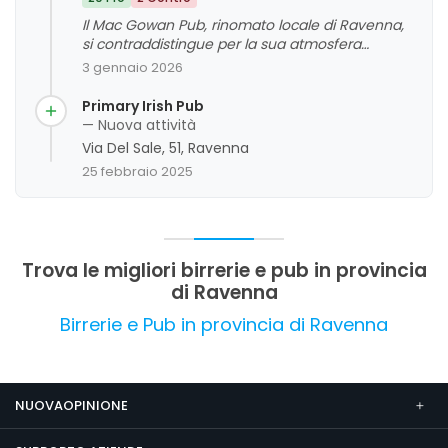
Il Mac Gowan Pub, rinomato locale di Ravenna,
si contraddistingue per la sua atmosfera
autentica da pub irlandese, con un'ampia
3 gennaio 2026
selezione di birre di qualità e un ambiente
accogliente che favorisce la socializzazione. I
Primary Irish Pub
clienti apprezzano la cortesia del personale, la
— Nuova attività
buona musica e la possibilità di trascorrere
Via Del Sale, 51, Ravenna
serate piacevoli in compagnia, anche se alcuni
25 febbraio 2025
riscontrano criticità legate ai tempi di attesa per
il cibo durante le serate più affollate. Nel
complesso, il locale rappresenta un punto di
riferimento per gli amanti delle birre e delle
serate informali, con alcuni aspetti da migliorare
Trova le migliori birrerie e pub in provincia
nella gestione del servizio di ristorazione.
di Ravenna
Birrerie e Pub in provincia di Ravenna
NUOVAOPINIONE