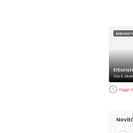
ERBORIST
Erboris
Via S. Ma
Oggi c
Novità