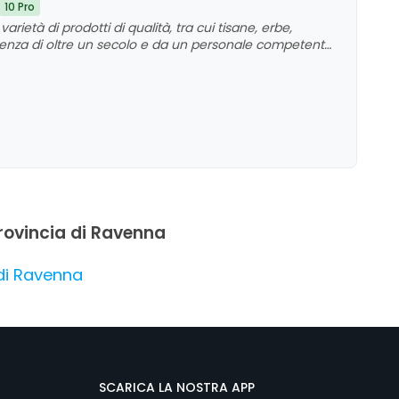
10 Pro
varietà di prodotti di qualità, tra cui tisane, erbe,
perienza di oltre un secolo e da un personale competente
osfera accogliente del negozio, che invita a una visita
lle recensioni evidenzia un servizio professionale e
 provincia di Ravenna
 di Ravenna
SCARICA LA NOSTRA APP