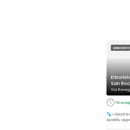
ERBORIST
Erborist
San Ro
Via Raveg
Ora ap
I clienti trovano i prodotti di ottima
qualità, app
l'efficacia de