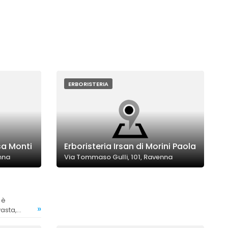
ERBORISTERIA
isa Monti
Erboristeria Irsan di Morini Paola
nna
Via Tommaso Gulli, 101, Ravenna
»
asta,