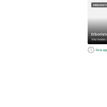
ERBORIST
Erborist
Via Isaac
Ora ap