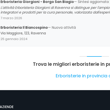
Erboristeria Giorgioni - Borgo San Biagio
— Sintesi aggiornata
L'attività Erboristeria Giorgioni di Ravenna si distingue per l'ampia 
integratori e prodotti per la cura personale, valorizzata dall'es
e cortese. La clientela apprezza il rapporto qualità-prezzo e l'atm
7 marzo 2026
approfondita. Non emergono criticità significative, e l'insieme de
prodotti di buona qualità.
Erboristeria Il Biancospino
— Nuova attività
Via Maggiore, 123, Ravenna
25 gennaio 2024
Trova le migliori erboristerie in
Erboristerie in provincia
AZIENDE