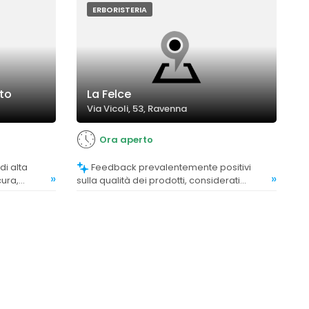
ERBORISTERIA
nto
La Felce
Via Vicoli, 53, Ravenna
Ora aperto
Feedback prevalentemente positivi
»
»
cura,
sulla qualità dei prodotti, considerati
efficaci e affidabili.