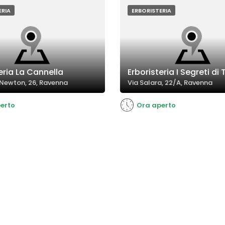
soddisfazione tra la clientela.
ERIA
ERBORISTERIA
eria La Cannella
Erboristeria I Segreti di
 Newton, 26, Ravenna
Via Salara, 22/A, Ravenna
erto
Ora aperto