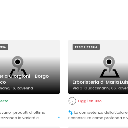
ERIA
ERBORISTERIA
eria Giorgioni - Borgo
cco
Erboristeria di Maria Lu
nana, 16, Ravenna
Via G. Guaccimanni, 66, Rave
erto
Oggi chiuso
La competenza della titolare è
»
rezzando la varietà e
riconosciuta come profonda e v
i rimedi naturali offerti.
contribuendo a creare fiducia e