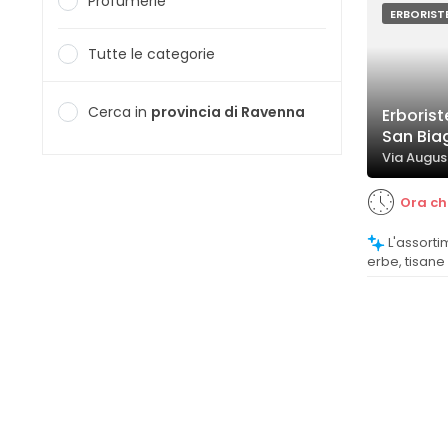
Profumerie
ERBORIST
Tutte le categorie
Cerca in
provincia di Ravenna
Erborist
San Bia
Via Augus
Ora ch
L'assortimento di prodotti alimentari,
erbe, tisane
è molto forn
positivament