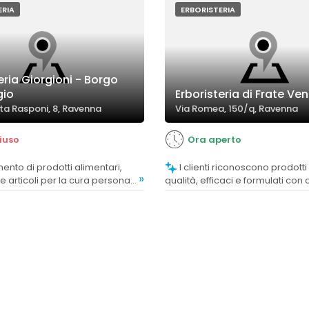
ERIA
ERBORISTERIA
eria Giorgioni - Borgo
gio
Erboristeria di Frate Ve
ta Rasponi, 8, Ravenna
Via Romea, 150/q, Ravenna
iuso
Ora aperto
I clienti riconoscono prodotti di alta
»
 e articoli per la cura personale
qualità, efficaci e formulati con 
ito e vario, sorprendendo
spesso di produzione propria.
e la clientela.