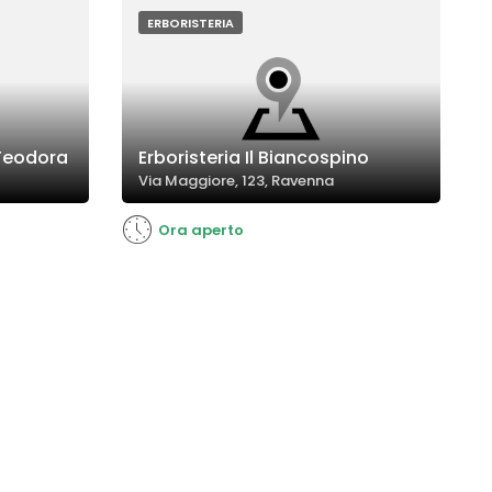
ERBORISTERIA
 Teodora
Erboristeria Il Biancospino
Via Maggiore, 123, Ravenna
Ora aperto