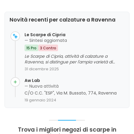
Novità recenti per calzature a Ravenna
Le Scarpe di Cipria
— Sintesi aggiornata
15 Pro
3 Contro
Le Scarpe di Cipria, attività di calzature a
Ravenna, si distingue per l'ampia varietà di
modelli e l'attenzione al cliente, con un forte
31 dicembre 2025
apprezzamento per la qualità dei prodotti e la
disponibilità del personale. La clientela riconosce
Aw Lab
il negozio come un punto di riferimento per
— Nuova attività
scarpe di stile, artigianali e di buona fattura,
C/O C.C. "ESP", Via M. Bussato, 774, Ravenna
anche se alcuni commenti evidenziano una
19 gennaio 2024
percezione di prezzi leggermente elevati rispetto
al target. Nel complesso, l'attività gode di una
valutazione positiva grazie alla cortesia,
professionalità e vasta scelta, con alcuni spunti
di miglioramento riguardo ai prezzi e alla
Trova i migliori negozi di scarpe in
praticità di alcune calzature.