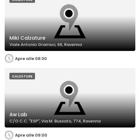
Miki Calzature
Viale Antonio Gramsci, 66, Ravenna
Apre alle 08:30
CALZATURE
Aw Lab
C/O C.C. "ESP", Via M. Bussato, 774, Ravenna
Apre alle 09:00