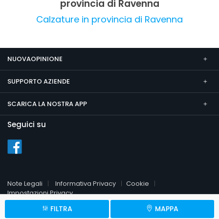
provincia di Ravenna
Calzature in provincia di Ravenna
NUOVAOPINIONE
SUPPORTO AZIENDE
SCARICA LA NOSTRA APP
Seguici su
Note Legali
Informativa Privacy
Cookie
Impostazioni Privacy
FILTRA
MAPPA
© 2026 NuovaOpinione.it
P.Iva 09451510961