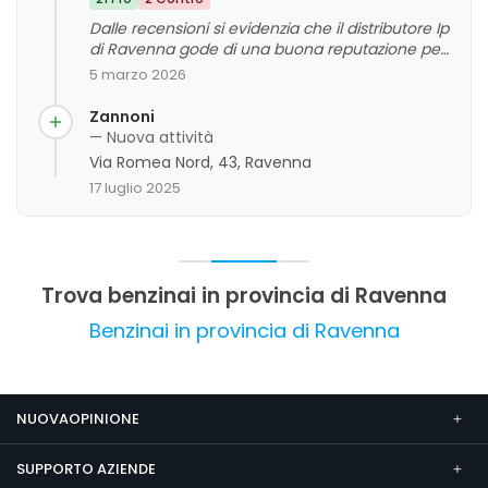
Dalle recensioni si evidenzia che il distributore Ip
di Ravenna gode di una buona reputazione per
la cortesia del personale, la pulizia della stazione
5 marzo 2026
e i prezzi competitivi. La clientela apprezza
anche i servizi aggiuntivi come il lavaggio auto e
Zannoni
il bar interno, considerandoli punti di forza.
— Nuova attività
Alcuni commenti segnalano occasionali
Via Romea Nord, 43, Ravenna
problemi di apertura e la gestione in passato,
17 luglio 2025
ma recenti miglioramenti hanno contribuito a
un giudizio complessivamente positivo.
Trova benzinai in provincia di Ravenna
Benzinai in provincia di Ravenna
NUOVAOPINIONE
SUPPORTO AZIENDE